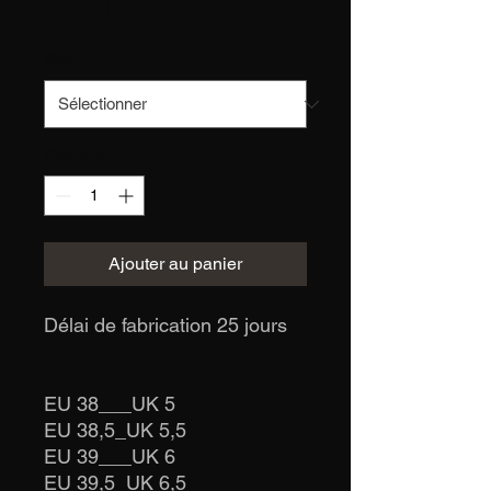
Prix
65.00 CHF
Size
*
Quantité
*
Ajouter au panier
Délai de fabrication 25 jours
EU 38___UK 5
EU 38,5_UK 5,5
EU 39___UK 6
EU 39,5_UK 6,5