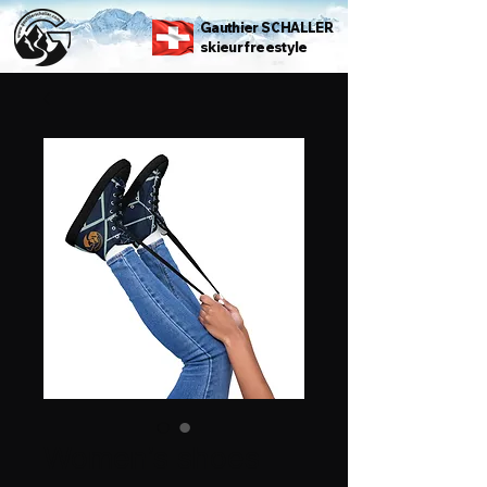
Gauthier SCHALLER
skieur freestyle
Women’s shoes