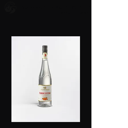
Page de soutien de Gauthier SCHALLER
skieur freestyle
Abricotine